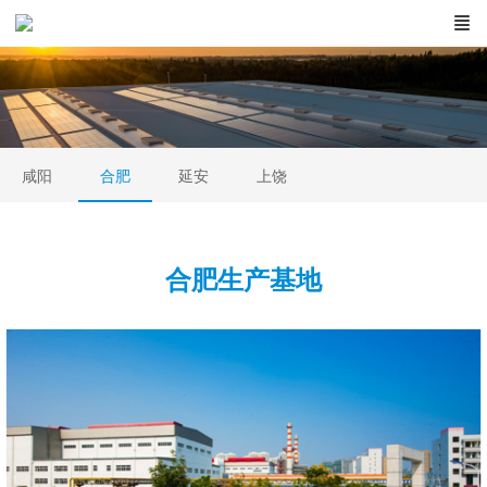
咸阳
合肥
延安
上饶
合肥生产基地